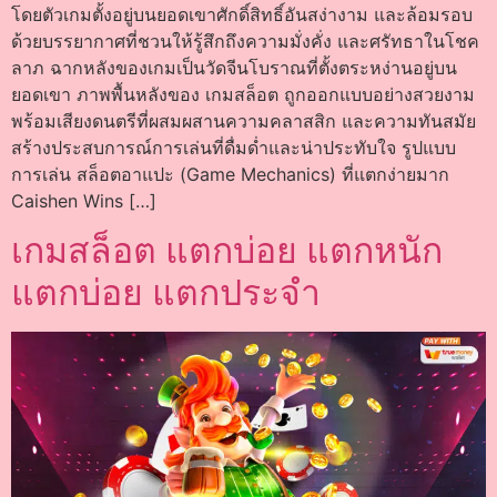
โดยตัวเกมตั้งอยู่บนยอดเขาศักดิ์สิทธิ์อันสง่างาม และล้อมรอบ
ด้วยบรรยากาศที่ชวนให้รู้สึกถึงความมั่งคั่ง และศรัทธาในโชค
ลาภ ฉากหลังของเกมเป็นวัดจีนโบราณที่ตั้งตระหง่านอยู่บน
ยอดเขา ภาพพื้นหลังของ เกมสล็อต ถูกออกแบบอย่างสวยงาม
พร้อมเสียงดนตรีที่ผสมผสานความคลาสสิก และความทันสมัย
สร้างประสบการณ์การเล่นที่ดื่มด่ำและน่าประทับใจ รูปแบบ
การเล่น สล็อตอาแปะ (Game Mechanics) ที่แตกง่ายมาก
Caishen Wins […]
เกมสล็อต แตกบ่อย แตกหนัก
แตกบ่อย แตกประจำ