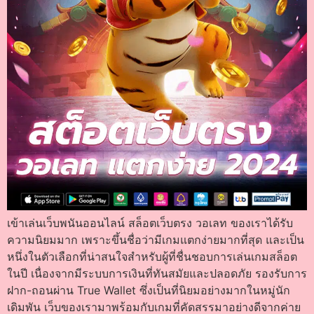
เข้าเล่นเว็บพนันออนไลน์ สล็อตเว็บตรง วอเลท ของเราได้รับ
ความนิยมมาก เพราะขึ้นชื่อว่ามีเกมแตกง่ายมากที่สุด และเป็น
หนึ่งในตัวเลือกที่น่าสนใจสำหรับผู้ที่ชื่นชอบการเล่นเกมสล็อต
ในปี เนื่องจากมีระบบการเงินที่ทันสมัยและปลอดภัย รองรับการ
ฝาก-ถอนผ่าน True Wallet ซึ่งเป็นที่นิยมอย่างมากในหมู่นัก
เดิมพัน เว็บของเรามาพร้อมกับเกมที่คัดสรรมาอย่างดีจากค่าย