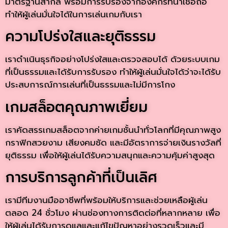
มาตรฐานสากล พร้อมการรับรองจากองค์กรที่น่าเชื่อถือ
ทำให้ผู้เล่นมั่นใจได้ในการเล่นเกมกับเรา
ความโปร่งใสและยุติธรรม
เราดำเนินธุรกิจอย่างโปร่งใสและตรวจสอบได้ ด้วยระบบเกม
ที่เป็นธรรมและได้รับการรับรอง ทำให้ผู้เล่นมั่นใจได้ว่าจะได้รับ
ประสบการณ์การเล่นที่เป็นธรรมและไม่มีการโกง
เกมสล็อตคุณภาพเยี่ยม
เราคัดสรรเกมสล็อตจากค่ายเกมชั้นนำทั่วโลกที่มีคุณภาพสูง
กราฟิกสวยงาม เสียงคมชัด และมีอัตราการจ่ายเงินรางวัลที่
ยุติธรรม เพื่อให้ผู้เล่นได้รับความสนุกและความคุ้มค่าสูงสุด
การบริการลูกค้าที่เป็นเลิศ
เรามีทีมงานมืออาชีพที่พร้อมให้บริการและช่วยเหลือผู้เล่น
ตลอด 24 ชั่วโมง ผ่านช่องทางการติดต่อที่หลากหลาย เพื่อ
ให้ผู้เล่นได้รับการดูแลและแก้ไขปัญหาอย่างรวดเร็วและมี