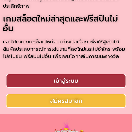
ประสิทธิภาพ
เกมสล็อตใหม่ล่าสุดและฟรีสปินไม่
อั้น
เราอัปเดตเกมสล็อตใหม่ๆ อย่างต่อเนื่อง เพื่อให้ผู้เล่นได้
สัมผัสประสบการณ์การเล่นเกมที่สดใหม่และไม่ซ้ำใคร พร้อม
โปรโมชั่น ฟรีสปินไม่อั้น เพื่อเพิ่มโอกาสในการชนะรางวัล
เข้าสู่ระบบ
สมัครสมาชิก