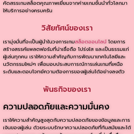
คัดสรรเกมสล็อตคุณภาพเยี่ยมจากค่ายเกมชั้นนำทั่วโลกมา
ให้บริการอย่างครบครัน
วิสัยทัศน์ของเรา
เรามุ่งมั่นที่จะเป็นผู้นำในวงการเกม
สล็อตออนไลน์
โดยการ
สร้างสรรค์แพลตฟอร์มที่น่าเชื่อถือ โปร่งใส และเป็นธรรมแก่
ผู้เล่นทุกคน เราให้ความสำคัญกับการพัฒนาเทคโนโลยีและ
นวัตกรรมใหม่ๆ เพื่อมอบประสบการณ์การเล่นเกมที่เหนือ
ระดับและตอบโจทย์ความต้องการของผู้เล่นได้อย่างลงตัว
พันธกิจของเรา
ความปลอดภัยและความมั่นคง
เราให้ความสำคัญสูงสุดกับความปลอดภัยของข้อมูลและการ
เงินของผู้เล่น ด้วยระบบรักษาความปลอดภัยที่ทันสมัยและได้